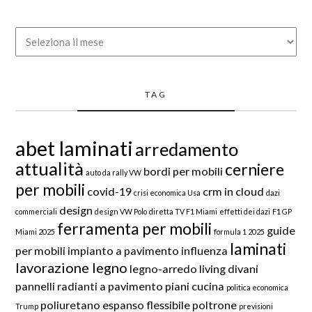
Archivio
TAG
abet laminati
arredamento
attualità
cerniere
bordi per mobili
auto da rally VW
per mobili
covid-19
crm in cloud
crisi economica Usa
dazi
design
commerciali
design VW Polo
diretta TV F1 Miami
effetti dei dazi
F1 GP
ferramenta per mobili
guide
Miami 2025
formula 1 2025
laminati
per mobili
impianto a pavimento
influenza
lavorazione legno
legno-arredo
living divani
pannelli radianti a pavimento
piani cucina
politica economica
poliuretano espanso flessibile
poltrone
Trump
previsioni