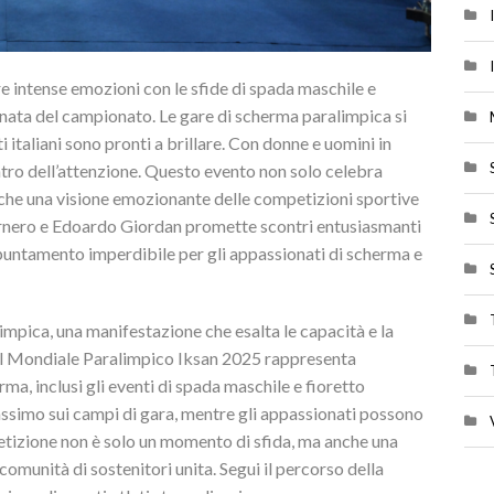
e intense emozioni con le sfide di spada maschile e
nata del campionato. Le gare di scherma paralimpica si
i italiani sono pronti a brillare. Con donne e uomini in
entro dell’attenzione. Questo evento non solo celebra
 anche una visione emozionante delle competizioni sportive
Garnero e Edoardo Giordan promette scontri entusiasmanti
ppuntamento imperdibile per gli appassionati di scherma e
pica, una manifestazione che esalta le capacità e la
o, il Mondiale Paralimpico Iksan 2025 rappresenta
a, inclusi gli eventi di spada maschile e fioretto
 massimo sui campi di gara, mentre gli appassionati possono
mpetizione non è solo un momento di sfida, ma anche una
comunità di sostenitori unita. Segui il percorso della