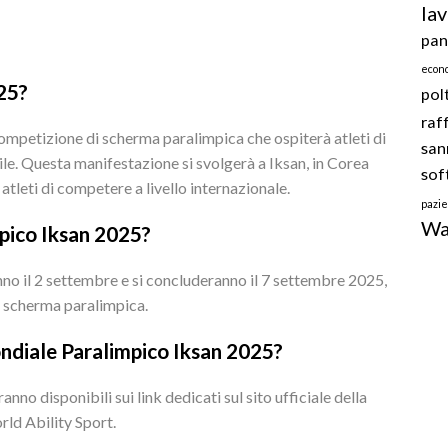
la
pan
econ
25?
pol
raf
mpetizione di scherma paralimpica che ospiterà atleti di
san
le. Questa manifestazione si svolgerà a Iksan, in Corea
sof
atleti di competere a livello internazionale.
pazi
Wav
mpico Iksan 2025?
no il 2 settembre e si concluderanno il 7 settembre 2025,
di scherma paralimpica.
ondiale Paralimpico Iksan 2025?
nno disponibili sui link dedicati sul sito ufficiale della
ld Ability Sport.