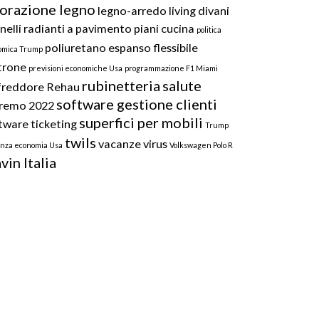
vorazione legno
legno-arredo
living divani
nelli radianti a pavimento
piani cucina
politica
poliuretano espanso flessibile
omica Trump
trone
previsioni economiche Usa
programmazione F1 Miami
rubinetteria
salute
freddore
Rehau
software gestione clienti
remo 2022
superfici per mobili
tware ticketing
Trump
twils
vacanze
virus
enza economia Usa
Volkswagen Polo R
in Italia