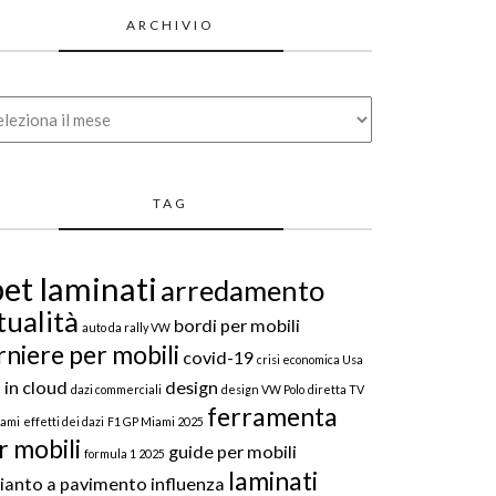
ARCHIVIO
hivio
TAG
et laminati
arredamento
tualità
bordi per mobili
auto da rally VW
rniere per mobili
covid-19
crisi economica Usa
 in cloud
design
dazi commerciali
design VW Polo
diretta TV
ferramenta
iami
effetti dei dazi
F1 GP Miami 2025
r mobili
guide per mobili
formula 1 2025
laminati
ianto a pavimento
influenza