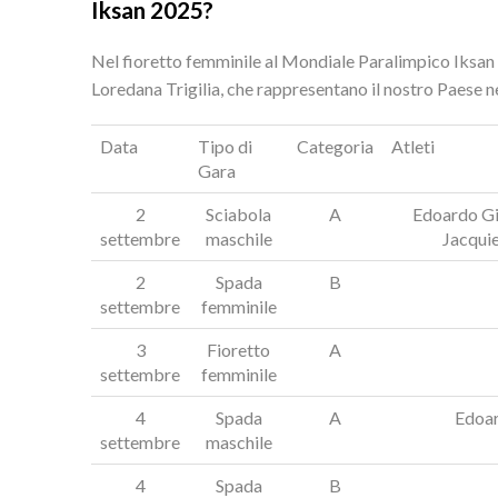
Iksan 2025?
Nel fioretto femminile al Mondiale Paralimpico Iksan
Loredana Trigilia, che rappresentano il nostro Paese ne
Data
Tipo di
Categoria
Atleti
Gara
2
Sciabola
A
Edoardo Gi
settembre
maschile
Jacquie
2
Spada
B
settembre
femminile
3
Fioretto
A
settembre
femminile
4
Spada
A
Edoar
settembre
maschile
4
Spada
B