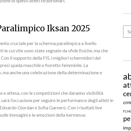
ione di questi atleti straordinari.
Paralimpico Iksan 2025
Arc
nto cruciale per la scherma paralimpica a livello
i le cui vite sono state segnate da sfide fisiche, ma che
Con il supporto della FIS, i migliori schermidori del
esi spada maschile e fioretto femminile. La
o, ma anche una celebrazione della determinazione e
ab
at
ce
e e attesa, con le competizioni che daranno visibilità
, sarà l’occasione per seguire le performance degli atleti in
crm
Edoardo Giordan e Sofia Garnero. Con i risultati live
F1 M
i sulle immagini e le emozioni della kermesse.
pe
imp