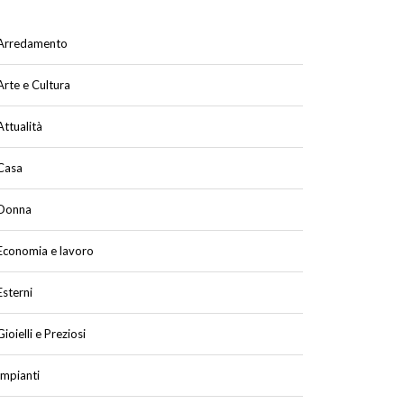
Arredamento
Arte e Cultura
Attualità
Casa
Donna
Economia e lavoro
Esterni
Gioielli e Preziosi
Impianti