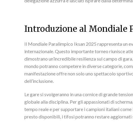
delegazione azzurra e lasciati ispirare dalla determinaz
Introduzione al Mondiale 
Il Mondiale Paralimpico Iksan 2025 rappresenta un eve
internazionale. Questo importante torneo riunisce atlet
dimostrano un’incredibile resilienza sul campo di gara. 
mondo potranno competere in diverse categorie, compr
manifestazione offre non solo uno spettacolo sportiv
dell’inclusione.
Le gare si svolgeranno in una cornice di grande tension
globale alla disciplina. Per gli appassionati di scherma
tempo reale e per supportare i campioni italiani come 
presto disponibili, i tifosi potranno restare aggiornat