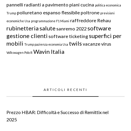
pannelli radianti a pavimento
piani cucina
politica economica
poliuretano espanso flessibile
poltrone
Trump
previsioni
raffreddore
Rehau
economiche Usa
programmazione F1 Miami
rubinetteria
salute
software
sanremo 2022
gestione clienti
superfici per
software ticketing
mobili
twils
vacanze
virus
Trump pazienza economia Usa
Wavin Italia
Volkswagen Polo R
ARTICOLI RECENTI
Prezzo HBAR: Difficoltà e Successo di Remittix nel
2025