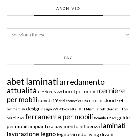
ARCHIVIO
Archivio
TAG
abet laminati
arredamento
attualità
cerniere
bordi per mobili
auto da rally VW
per mobili
covid-19
crm in cloud
crisi economica Usa
dazi
design
commerciali
design VW Polo
diretta TV F1 Miami
effetti dei dazi
F1 GP
ferramenta per mobili
guide
Miami 2025
formula 1 2025
laminati
per mobili
impianto a pavimento
influenza
lavorazione legno
legno-arredo
living divani