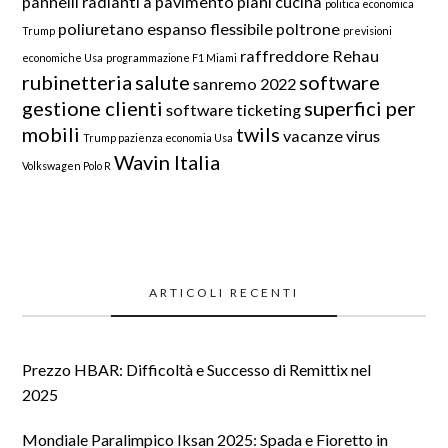
pannelli radianti a pavimento
piani cucina
politica economica
poliuretano espanso flessibile
poltrone
Trump
previsioni
raffreddore
Rehau
economiche Usa
programmazione F1 Miami
rubinetteria
salute
software
sanremo 2022
gestione clienti
superfici per
software ticketing
mobili
twils
vacanze
virus
Trump pazienza economia Usa
Wavin Italia
Volkswagen Polo R
ARTICOLI RECENTI
Prezzo HBAR: Difficoltà e Successo di Remittix nel
2025
Mondiale Paralimpico Iksan 2025: Spada e Fioretto in