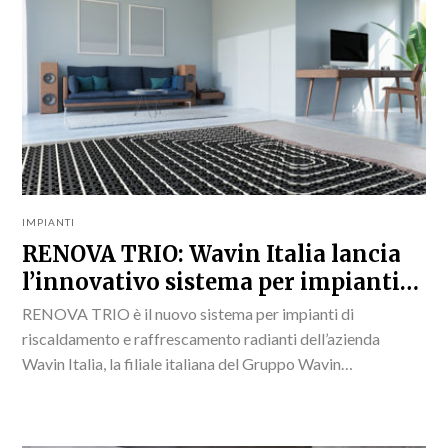
IMPIANTI
RENOVA TRIO: Wavin Italia lancia
l’innovativo sistema per impianti
riscaldamento e raffrescamento
RENOVA TRIO è il nuovo sistema per impianti di
radianti
riscaldamento e raffrescamento radianti dell’azienda
Wavin Italia, la filiale italiana del Gruppo Wavin
specializzata nello sviluppo di sistemi di tubazioni
plastiche e di...