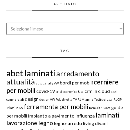
ARCHIVIO
Archivio
TAG
abet laminati
arredamento
attualità
cerniere
bordi per mobili
auto da rally VW
per mobili
covid-19
crm in cloud
crisi economica Usa
dazi
design
commerciali
design VW Polo
diretta TV F1 Miami
effetti dei dazi
F1 GP
ferramenta per mobili
guide
Miami 2025
formula 1 2025
laminati
per mobili
impianto a pavimento
influenza
lavorazione legno
legno-arredo
living divani