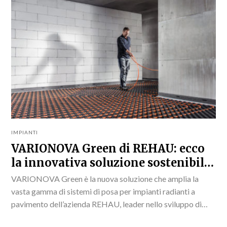
IMPIANTI
VARIONOVA Green di REHAU: ecco
la innovativa soluzione sostenibile
per l’edilizia
VARIONOVA Green è la nuova soluzione che amplia la
vasta gamma di sistemi di posa per impianti radianti a
pavimento dell’azienda REHAU, leader nello sviluppo di
soluzioni evolute per la climatizzazione. Il...