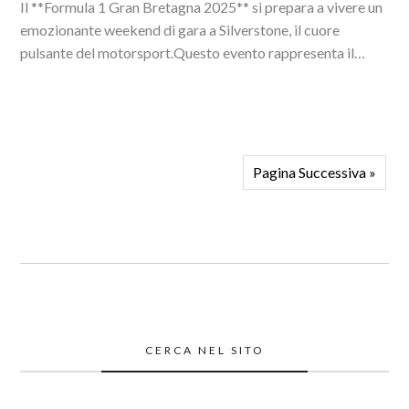
Il **Formula 1 Gran Bretagna 2025** si prepara a vivere un
emozionante weekend di gara a Silverstone, il cuore
pulsante del motorsport.Questo evento rappresenta il
dodicesimo appuntamento stagionale e un'occasione
imperdibile per...
Pagina Successiva »
CERCA NEL SITO