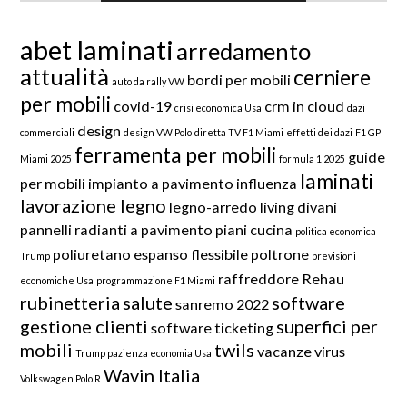
abet laminati
arredamento
attualità
cerniere
bordi per mobili
auto da rally VW
per mobili
covid-19
crm in cloud
crisi economica Usa
dazi
design
commerciali
design VW Polo
diretta TV F1 Miami
effetti dei dazi
F1 GP
ferramenta per mobili
guide
Miami 2025
formula 1 2025
laminati
per mobili
impianto a pavimento
influenza
lavorazione legno
legno-arredo
living divani
pannelli radianti a pavimento
piani cucina
politica economica
poliuretano espanso flessibile
poltrone
Trump
previsioni
raffreddore
Rehau
economiche Usa
programmazione F1 Miami
rubinetteria
salute
software
sanremo 2022
gestione clienti
superfici per
software ticketing
mobili
twils
vacanze
virus
Trump pazienza economia Usa
Wavin Italia
Volkswagen Polo R