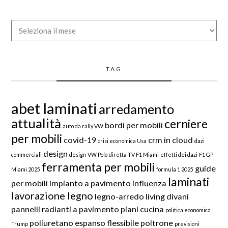
Archivio
TAG
abet laminati
arredamento
attualità
cerniere
bordi per mobili
auto da rally VW
per mobili
covid-19
crm in cloud
crisi economica Usa
dazi
design
commerciali
design VW Polo
diretta TV F1 Miami
effetti dei dazi
F1 GP
ferramenta per mobili
guide
Miami 2025
formula 1 2025
laminati
per mobili
impianto a pavimento
influenza
lavorazione legno
legno-arredo
living divani
pannelli radianti a pavimento
piani cucina
politica economica
poliuretano espanso flessibile
poltrone
Trump
previsioni