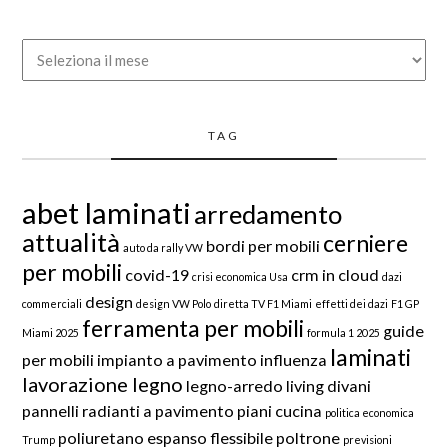
Archivio
TAG
abet laminati
arredamento
attualità
cerniere
bordi per mobili
auto da rally VW
per mobili
covid-19
crm in cloud
crisi economica Usa
dazi
design
commerciali
design VW Polo
diretta TV F1 Miami
effetti dei dazi
F1 GP
ferramenta per mobili
guide
Miami 2025
formula 1 2025
laminati
per mobili
impianto a pavimento
influenza
lavorazione legno
legno-arredo
living divani
pannelli radianti a pavimento
piani cucina
politica economica
poliuretano espanso flessibile
poltrone
Trump
previsioni