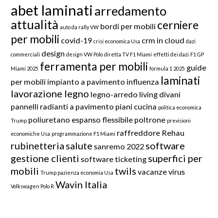
abet laminati
arredamento
attualità
cerniere
bordi per mobili
auto da rally VW
per mobili
covid-19
crm in cloud
crisi economica Usa
dazi
design
commerciali
design VW Polo
diretta TV F1 Miami
effetti dei dazi
F1 GP
ferramenta per mobili
guide
Miami 2025
formula 1 2025
laminati
per mobili
impianto a pavimento
influenza
lavorazione legno
legno-arredo
living divani
pannelli radianti a pavimento
piani cucina
politica economica
poliuretano espanso flessibile
poltrone
Trump
previsioni
raffreddore
Rehau
economiche Usa
programmazione F1 Miami
rubinetteria
salute
software
sanremo 2022
gestione clienti
superfici per
software ticketing
mobili
twils
vacanze
virus
Trump pazienza economia Usa
Wavin Italia
Volkswagen Polo R