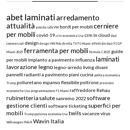
abet laminati
arredamento
attualità
cerniere
bordi per mobili
auto da rally VW
per mobili
covid-19
crm in cloud
crisi economica Usa
dazi
design
commerciali
design VW Polo
diretta TV F1 Miami
effetti dei dazi
F1 GP
ferramenta per mobili
guide
Miami 2025
formula 1 2025
laminati
per mobili
impianto a pavimento
influenza
lavorazione legno
legno-arredo
living divani
pannelli radianti a pavimento
piani cucina
politica economica
poliuretano espanso flessibile
poltrone
Trump
previsioni
raffreddore
Rehau
economiche Usa
programmazione F1 Miami
rubinetteria
salute
software
sanremo 2022
gestione clienti
superfici per
software ticketing
mobili
twils
vacanze
virus
Trump pazienza economia Usa
Wavin Italia
Volkswagen Polo R