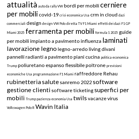
attualità
cerniere
bordi per mobili
auto da rally VW
per mobili
covid-19
crm in cloud
crisi economica Usa
dazi
design
commerciali
design VW Polo
diretta TV F1 Miami
effetti dei dazi
F1 GP
ferramenta per mobili
guide
Miami 2025
formula 1 2025
laminati
per mobili
impianto a pavimento
influenza
lavorazione legno
legno-arredo
living divani
pannelli radianti a pavimento
piani cucina
politica economica
poliuretano espanso flessibile
poltrone
Trump
previsioni
raffreddore
Rehau
economiche Usa
programmazione F1 Miami
rubinetteria
salute
software
sanremo 2022
gestione clienti
superfici per
software ticketing
mobili
twils
vacanze
virus
Trump pazienza economia Usa
Wavin Italia
Volkswagen Polo R